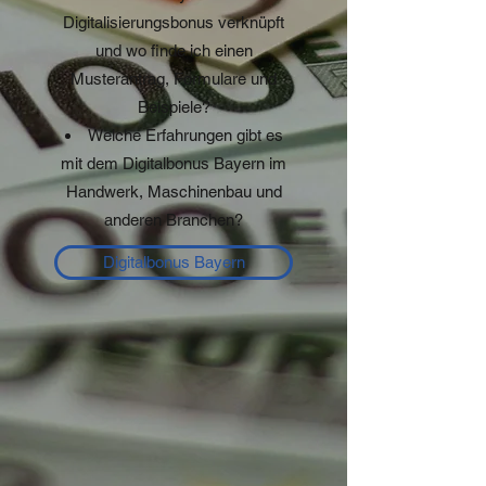
Digitalisierungsbonus verknüpft
und wo finde ich einen
Musterantrag, Formulare und
Beispiele?
W
elche Erfahrungen gibt es
mit dem Digitalbonus Bayern im
Handwerk, Maschinenbau und
anderen Branchen?
Digitalbonus Bayern