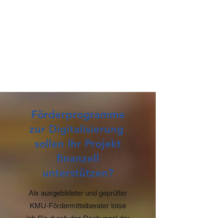
Förderprogramme
zur Digitalisierung
sollen Ihr Projekt
finanzell
unterstützen?
Als ausgebildeter und geprüfter
KMU-Fördermittelberater lotse