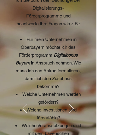
ich Sie durch den Dschungel der
Digitalisierungs-
Förderprogramme und
beantworte Ihre Fragen wie z.B.:
Für mein Unternehmen in
Oberbayern möchte ich das
Förderprogramm
Digitalbonus
Bayern
in Anspruch nehmen. Wie
muss ich den Antrag formulieren,
damit ich den Zuschuss
bekomme?
Welche Unternehmen werden
gefördert?
Welche Investitionen sind
förderfähig?
Welche Voraussetzungen sind
mit dem bayerischen